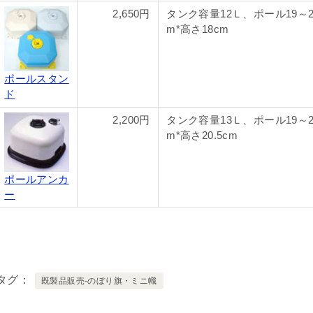
2,650円
タンク容量12Ｌ、ポール19～2
m*高さ18cm
ポールスタン
ド
2,200円
タンク容量13Ｌ、ポール19～2
m*高さ20.5cm
ポールアンカ
ー
タグ
既製品販売-のぼり旗・ミニ幟