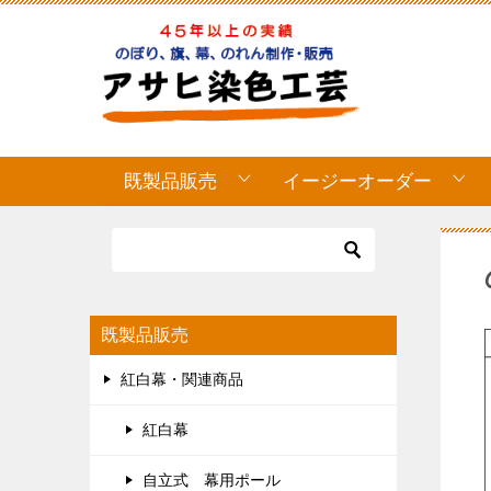
既製品販売
イージーオーダー
既製品販売
紅白幕・関連商品
紅白幕
自立式 幕用ポール