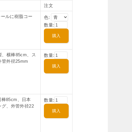
注文
チールに樹脂コー
色:
数量:
製、横棒85cm、ス
数量:
管外径25mm
棒85cm、日本
数量:
グ、外管外径22