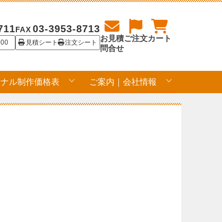
711
03-3953-8713
FAX
お見積
ご注文
カート
:00
見積シート
注文シート
問合せ
ジナル制作価格表
ご案内｜会社情報