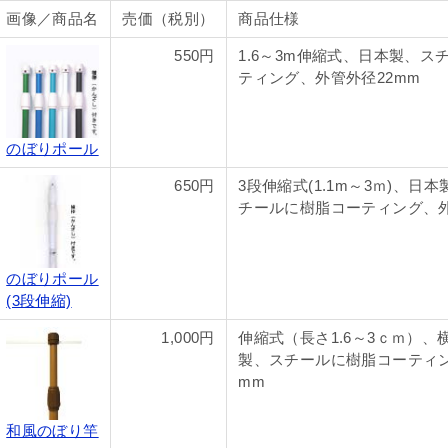
画像／商品名
売価（税別）
商品仕様
550円
1.6～3m伸縮式、日本製、ス
ティング、外管外径22mm
のぼりポール
650円
3段伸縮式(1.1m～3ｍ)、日本
チールに樹脂コーティング、外
のぼりポール
(3段伸縮)
1,000円
伸縮式（長さ1.6～3ｃｍ）、横
製、スチールに樹脂コーティン
mm
和風のぼり竿