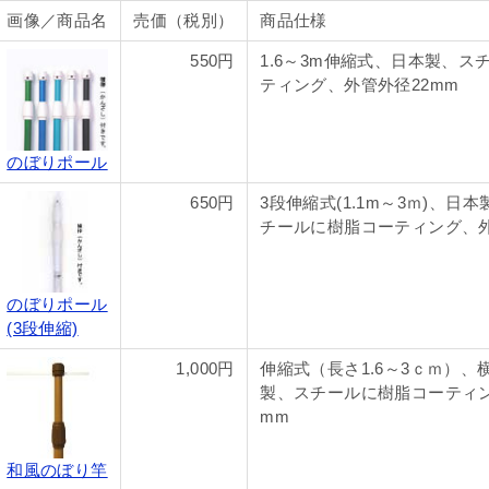
画像／商品名
売価（税別）
商品仕様
550円
1.6～3m伸縮式、日本製、ス
ティング、外管外径22mm
のぼりポール
650円
3段伸縮式(1.1m～3ｍ)、日本
チールに樹脂コーティング、外
のぼりポール
(3段伸縮)
1,000円
伸縮式（長さ1.6～3ｃｍ）、横
製、スチールに樹脂コーティン
mm
和風のぼり竿