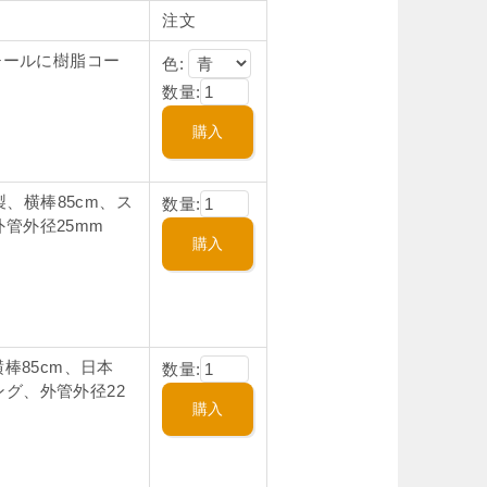
注文
チールに樹脂コー
色:
数量:
製、横棒85cm、ス
数量:
管外径25mm
棒85cm、日本
数量:
グ、外管外径22