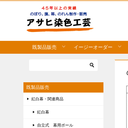
既製品販売
イージーオーダー
既製品販売
紅白幕・関連商品
紅白幕
自立式 幕用ポール