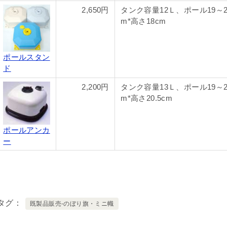
2,650円
タンク容量12Ｌ、ポール19～2
m*高さ18cm
ポールスタン
ド
2,200円
タンク容量13Ｌ、ポール19～2
m*高さ20.5cm
ポールアンカ
ー
タグ
既製品販売-のぼり旗・ミニ幟