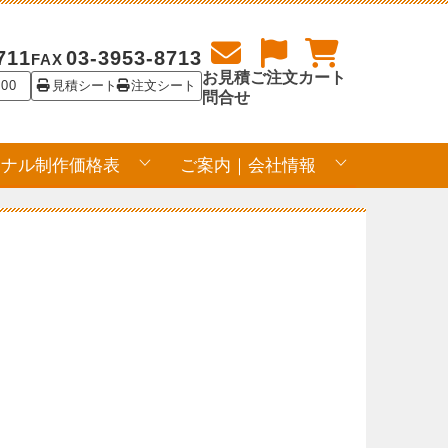
711
03-3953-8713
FAX
お見積
ご注文
カート
:00
見積シート
注文シート
問合せ
ジナル制作価格表
ご案内｜会社情報