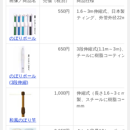
画像／商品名
売価（税別）
商品仕様
550円
1.6～3m伸縮式、日本製
ティング、外管外径22mm
のぼりポール
650円
3段伸縮式(1.1m～3ｍ)
チールに樹脂コーティング
のぼりポール
(3段伸縮)
1,000円
伸縮式（長さ1.6～3ｃｍ）
製、スチールに樹脂コーテ
mm
和風のぼり竿