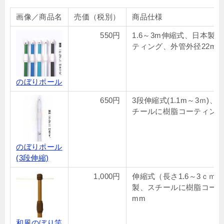
画像／商品名
売価（税別）
商品仕様
550円
1.6～3m伸縮式、日本製
ティング、外管外径22mm
のぼりポール
650円
3段伸縮式(1.1m～3ｍ)
チールに樹脂コーティング
のぼりポール
(3段伸縮)
1,000円
伸縮式（長さ1.6～3ｃｍ）
製、スチールに樹脂コーテ
mm
和風のぼり竿