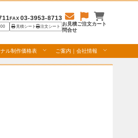
711
03-3953-8713
FAX
お見積
ご注文
カート
:00
見積シート
注文シート
問合せ
ジナル制作価格表
ご案内｜会社情報