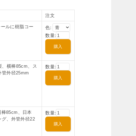
注文
チールに樹脂コー
色:
数量:
製、横棒85cm、ス
数量:
管外径25mm
棒85cm、日本
数量:
グ、外管外径22