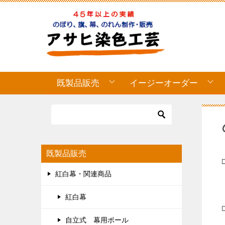
既製品販売
イージーオーダー
既製品販売
紅白幕・関連商品
紅白幕
自立式 幕用ポール