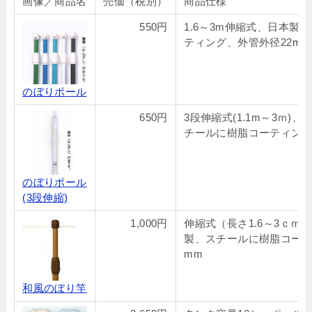
画像／商品名
売価（税別）
商品仕様
550円
1.6～3m伸縮式、日本製
ティング、外管外径22mm
のぼりポール
650円
3段伸縮式(1.1m～3ｍ)
チールに樹脂コーティング
のぼりポール
(3段伸縮)
1,000円
伸縮式（長さ1.6～3ｃｍ）
製、スチールに樹脂コーテ
mm
和風のぼり竿