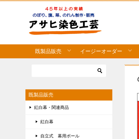
既製品販売
イージーオーダー
既製品販売
紅白幕・関連商品
紅白幕
自立式 幕用ポール