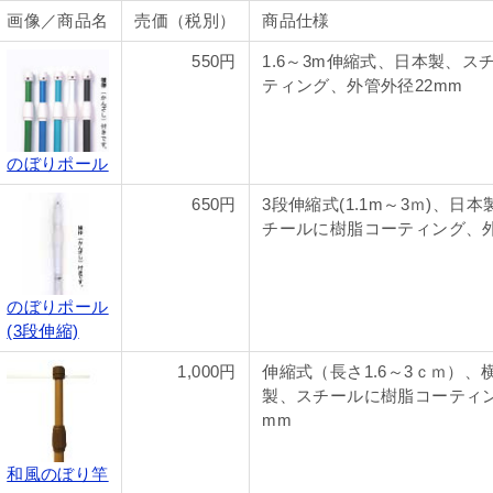
画像／商品名
売価（税別）
商品仕様
550円
1.6～3m伸縮式、日本製、ス
ティング、外管外径22mm
のぼりポール
650円
3段伸縮式(1.1m～3ｍ)、日本
チールに樹脂コーティング、外
のぼりポール
(3段伸縮)
1,000円
伸縮式（長さ1.6～3ｃｍ）、横
製、スチールに樹脂コーティン
mm
和風のぼり竿