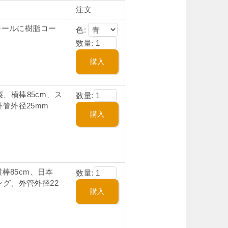
注文
チールに樹脂コー
色:
数量:
製、横棒85cm、ス
数量:
管外径25mm
棒85cm、日本
数量:
グ、外管外径22