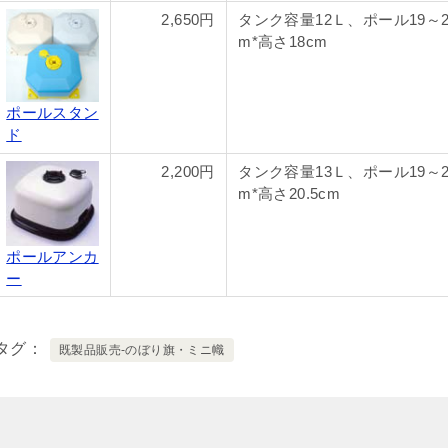
2,650円
タンク容量12Ｌ、ポール19～2
m*高さ18cm
ポールスタン
ド
2,200円
タンク容量13Ｌ、ポール19～2
m*高さ20.5cm
ポールアンカ
ー
タグ
既製品販売-のぼり旗・ミニ幟