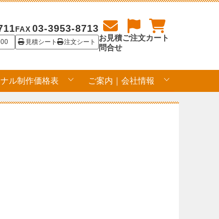
711
03-3953-8713
FAX
お見積
ご注文
カート
:00
見積シート
注文シート
問合せ
ジナル制作価格表
ご案内｜会社情報