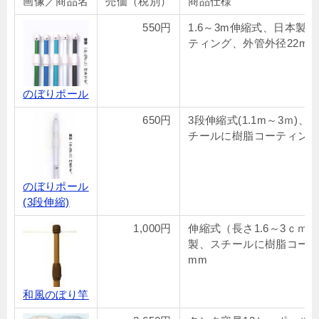
画像／商品名
売価（税別）
商品仕様
550円
1.6～3m伸縮式、日本製
ティング、外管外径22mm
のぼりポール
650円
3段伸縮式(1.1m～3ｍ)
チールに樹脂コーティング
のぼりポール
(3段伸縮)
1,000円
伸縮式（長さ1.6～3ｃｍ）
製、スチールに樹脂コーテ
mm
和風のぼり竿