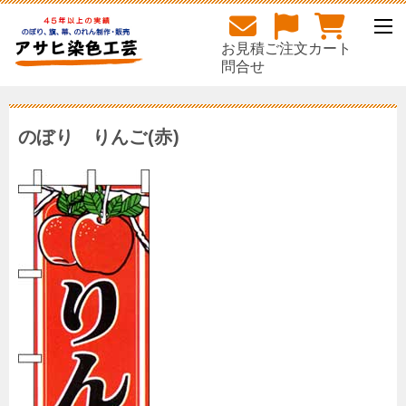
お見積
ご注文
カート
問合せ
のぼり りんご(赤)