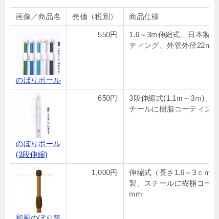
画像／商品名
売価（税別）
商品仕様
550円
1.6～3m伸縮式、日本製
ティング、外管外径22mm
のぼりポール
650円
3段伸縮式(1.1m～3ｍ)
チールに樹脂コーティング
のぼりポール
(3段伸縮)
1,000円
伸縮式（長さ1.6～3ｃｍ）
製、スチールに樹脂コーテ
mm
和風のぼり竿