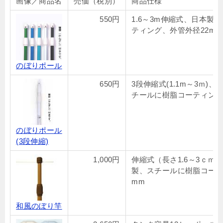
画像／商品名
売価（税別）
商品仕様
550円
1.6～3m伸縮式、日本製
ティング、外管外径22mm
のぼりポール
650円
3段伸縮式(1.1m～3ｍ)
チールに樹脂コーティング
のぼりポール
(3段伸縮)
1,000円
伸縮式（長さ1.6～3ｃｍ）
製、スチールに樹脂コーテ
mm
和風のぼり竿