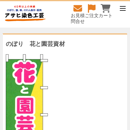
お見積
ご注文
カート
問合せ
のぼり 花と園芸資材