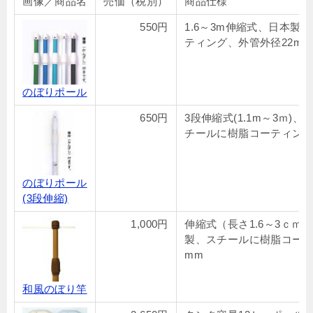
画像／商品名
売価（税別）
商品仕様
550円
1.6～3m伸縮式、日本製
ティング、外管外径22mm
のぼりポール
650円
3段伸縮式(1.1m～3ｍ)
チールに樹脂コーティング
のぼりポール
(3段伸縮)
1,000円
伸縮式（長さ1.6～3ｃｍ）
製、スチールに樹脂コーテ
mm
和風のぼり竿