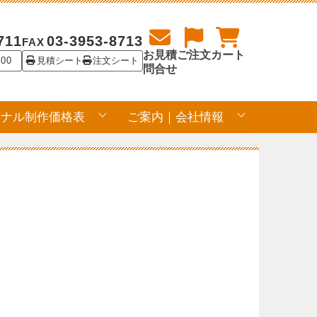
711
03-3953-8713
FAX
お見積
ご注文
カート
:00
見積シート
注文シート
問合せ
ジナル制作価格表
ご案内｜会社情報