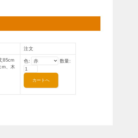
注文
丈85cm
色:
数量:
8cm、木