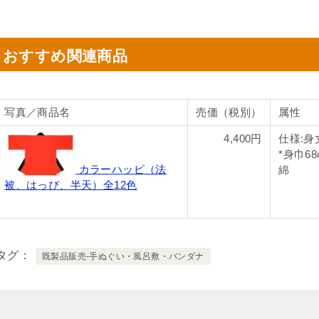
おすすめ関連商品
写真／商品名
売価（税別）
属性
4,400円
仕様:身
*身巾6
カラーハッピ（法
綿
被、はっぴ、半天）全12色
タグ
既製品販売-手ぬぐい・風呂敷・バンダナ