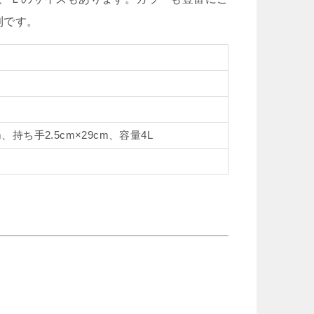
利です。
、持ち手2.5cm×29cm、容量4L