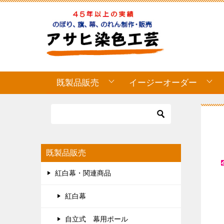
既製品販売
イージーオーダー
既製品販売
紅白幕・関連商品
紅白幕
自立式 幕用ポール