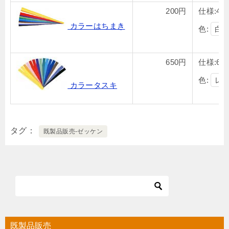
200円
仕様:4c
カラーはちまき
色:
650円
仕様:6
色:
カラータスキ
タグ
既製品販売-ゼッケン
既製品販売