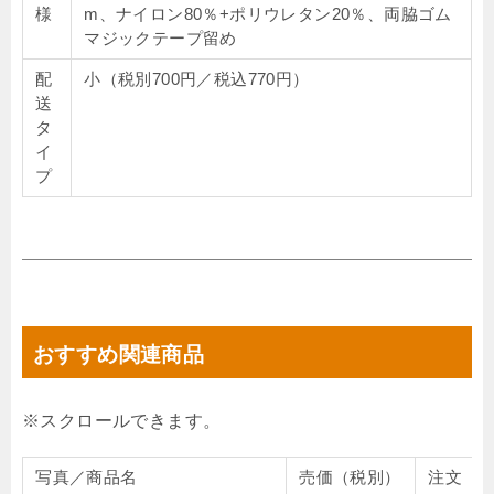
様
m、ナイロン80％+ポリウレタン20％、両脇ゴム
マジックテープ留め
配
小（税別700円／税込770円）
送
タ
イ
プ
おすすめ関連商品
写真／商品名
売価（税別）
注文