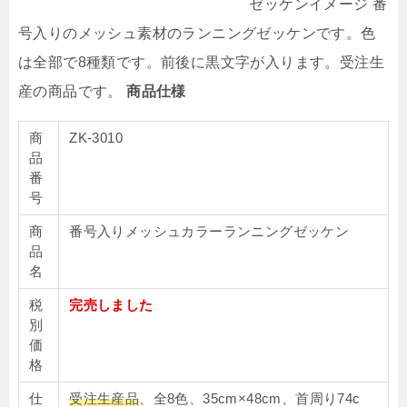
ゼッケンイメージ 番
号入りのメッシュ素材のランニングゼッケンです。色
は全部で8種類です。前後に黒文字が入ります。受注生
産の商品です。
商品仕様
商
ZK-3010
品
番
号
商
番号入りメッシュカラーランニングゼッケン
品
名
税
完売しました
別
価
格
仕
受注生産品
、全8色、35cm×48cm、首周り74c