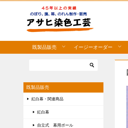
既製品販売
イージーオーダー
既製品販売
紅白幕・関連商品
紅白幕
自立式 幕用ポール