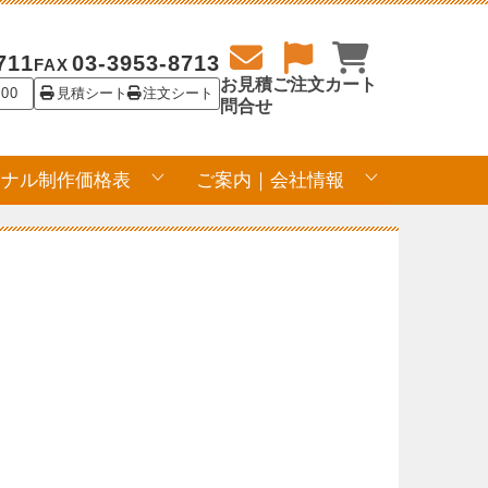
711
03-3953-8713
FAX
お見積
ご注文
カート
:00
見積シート
注文シート
問合せ
ジナル制作価格表
ご案内｜会社情報