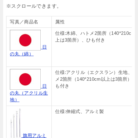
写真／商品名
属性
仕様:木綿、ハトメ2箇所（140*210cm
上は3箇所）、ひも付き
日
の丸（綿）
仕様:アクリル（エクスラン）生地、ハ
メ2箇所（140*210cm以上は3箇所）、
も付き
日
の丸（アクリル生
地）
仕様:伸縮式、アルミ製
旗用アルミ