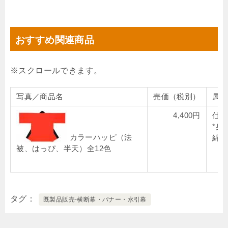
おすすめ関連商品
写真／商品名
売価（税別）
属
4,400円
仕様
*身
カラーハッピ（法
綿
被、はっぴ、半天）全12色
タグ
既製品販売-横断幕・バナー・水引幕