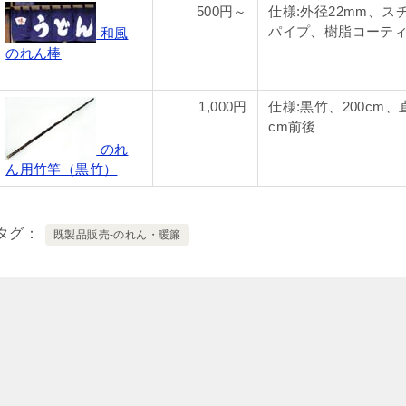
500円～
仕様:外径22mm、ス
パイプ、樹脂コーテ
和風
のれん棒
1,000円
仕様:黒竹、200cm、直
cm前後
のれ
ん用竹竿（黒竹）
タグ
既製品販売-のれん・暖簾