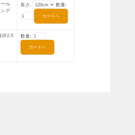
チール
長さ:
数量:
ィング
径2.5
数量: