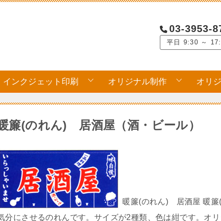
03-3953-8
平日 9:30 ～ 17
インクジェット印刷
オリジナル制作
オリ
暖簾(のれん) 居酒屋（酒・ビール）
暖簾(のれん) 居酒屋 暖
気分にさせるのれんです。サイズが2種類、色は紺です。オリ