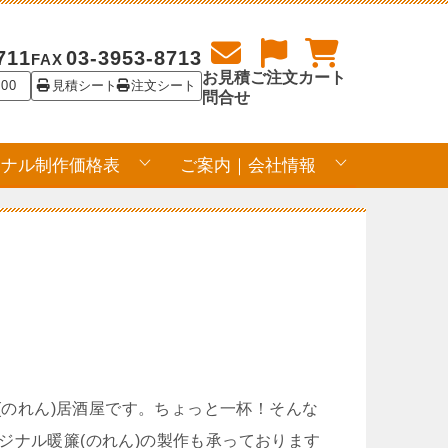
711
03-3953-8713
FAX
お見積
ご注文
カート
:00
見積シート
注文シート
問合せ
ジナル制作価格表
ご案内｜会社情報
簾(のれん)居酒屋です。ちょっと一杯！そんな
ジナル暖簾(のれん)の製作も承っております