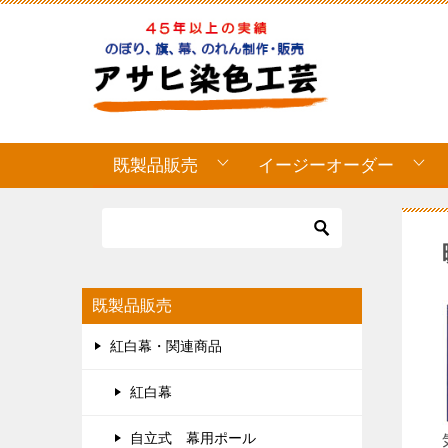
既製品販売
イージーオーダー
既製品販売
紅白幕・関連商品
紅白幕
自立式 幕用ポール