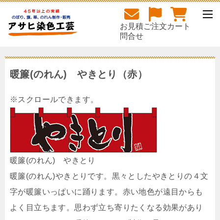
お見積
ご注文
カート
問合せ
暖簾(のれん) やきとり（赤）
暖簾(のれん) やきとり
暖簾(のれん)やきとりです。黒々としたやきとりの４文
字が暖簾いっぱいに踊ります。赤い地色が遠目からも
よく目立ちます。思わず立ち寄りたくなる効果があり