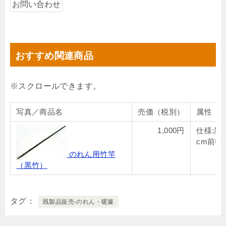
おすすめ関連商品
写真／商品名
売価（税別）
属性
1,000円
仕様:黒竹
cm前後
のれん用竹竿
（黒竹）
タグ
既製品販売-のれん・暖簾