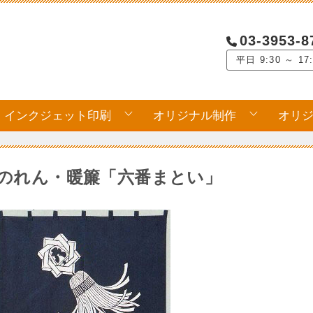
03-3953-8
平日 9:30 ～ 17
インクジェット印刷
オリジナル制作
オリ
のれん・暖簾「六番まとい」