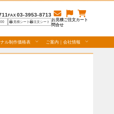
711
03-3953-8713
FAX
お見積
ご注文
カート
:00
見積シート
注文シート
問合せ
ジナル制作価格表
ご案内｜会社情報