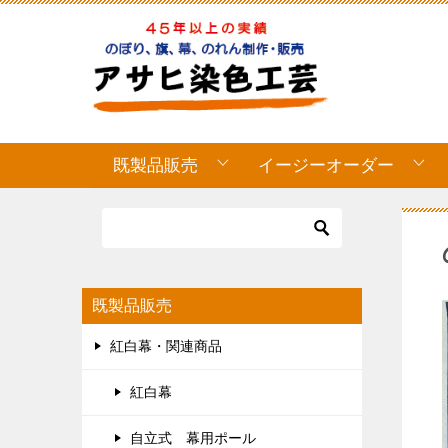
既製品販売
イージーオーダー
既製品販売
紅白幕・関連商品
紅白幕
自立式 幕用ポール