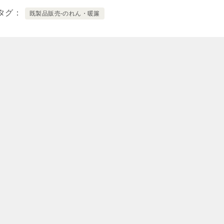
タグ
既製品販売-のれん・暖簾