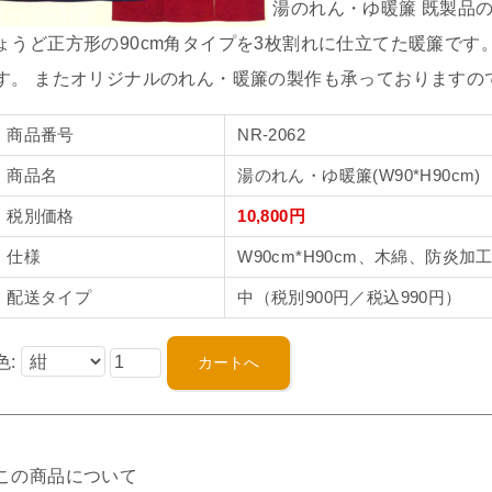
湯のれん・ゆ暖簾 既製品
ょうど正方形の90cm角タイプを3枚割れに仕立てた暖簾で
す。 またオリジナルのれん・暖簾の製作も承っておりますの
商品番号
NR-2062
商品名
湯のれん・ゆ暖簾(W90*H90cm)
税別価格
10,800円
仕様
W90cm*H90cm、木綿、防炎加
配送タイプ
中（税別900円／税込990円）
色:
この商品について