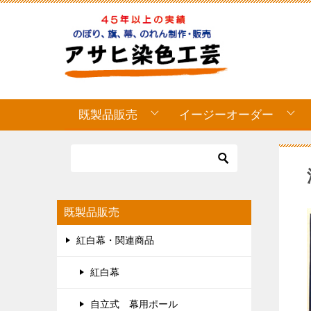
既製品販売
イージーオーダー
既製品販売
紅白幕・関連商品
紅白幕
自立式 幕用ポール