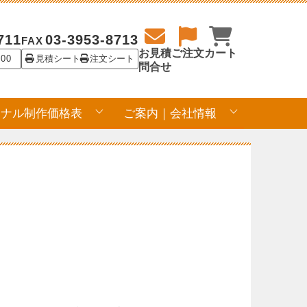
711
03-3953-8713
FAX
お見積
ご注文
カート
:00
見積シート
注文シート
問合せ
ジナル制作価格表
ご案内｜会社情報