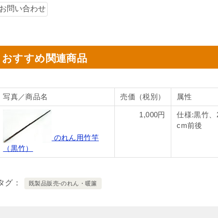
おすすめ関連商品
写真／商品名
売価（税別）
属性
1,000円
仕様:黒竹、2
cm前後
のれん用竹竿
（黒竹）
タグ
既製品販売-のれん・暖簾