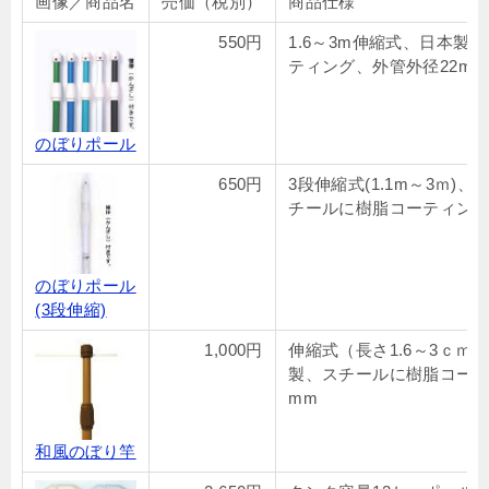
画像／商品名
売価（税別）
商品仕様
550円
1.6～3m伸縮式、日本製
ティング、外管外径22mm
のぼりポール
650円
3段伸縮式(1.1m～3ｍ)
チールに樹脂コーティング
のぼりポール
(3段伸縮)
1,000円
伸縮式（長さ1.6～3ｃｍ）
製、スチールに樹脂コーテ
mm
和風のぼり竿