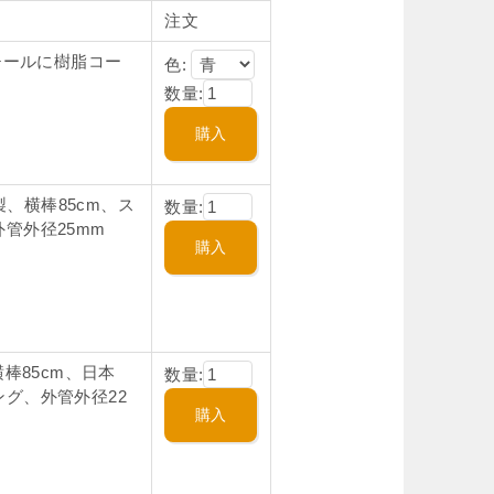
注文
チールに樹脂コー
色:
数量:
製、横棒85cm、ス
数量:
管外径25mm
棒85cm、日本
数量:
グ、外管外径22