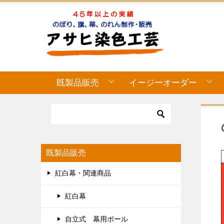
既製品販売
イージーオーダー
既製品販売
紅白幕・関連商品
紅白幕
自立式 幕用ポール