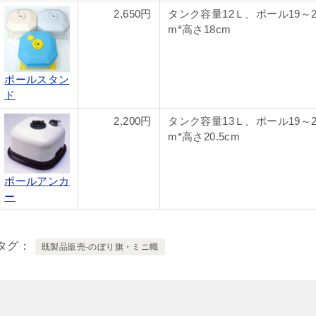
2,650円
タンク容量12Ｌ、ポール19～2
m*高さ18cm
ポールスタン
ド
2,200円
タンク容量13Ｌ、ポール19～2
m*高さ20.5cm
ポールアンカ
ー
タグ
既製品販売-のぼり旗・ミニ幟