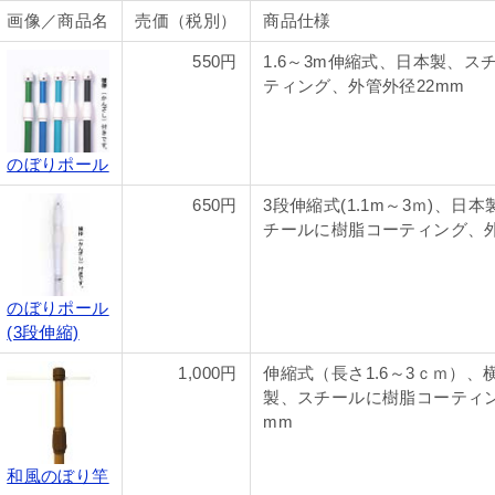
画像／商品名
売価（税別）
商品仕様
550円
1.6～3m伸縮式、日本製、ス
ティング、外管外径22mm
のぼりポール
650円
3段伸縮式(1.1m～3ｍ)、日本
チールに樹脂コーティング、外
のぼりポール
(3段伸縮)
1,000円
伸縮式（長さ1.6～3ｃｍ）、横
製、スチールに樹脂コーティン
mm
和風のぼり竿