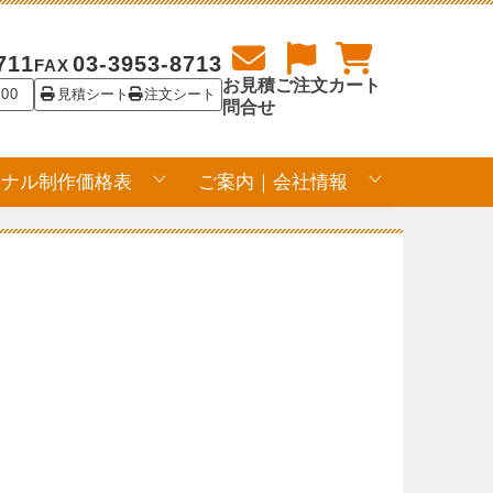
711
03-3953-8713
FAX
お見積
ご注文
カート
:00
見積シート
注文シート
問合せ
ジナル制作価格表
ご案内｜会社情報