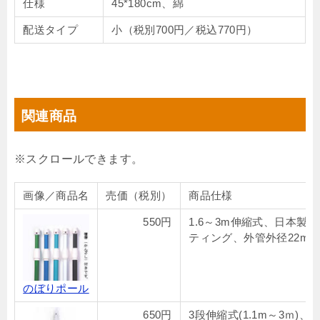
仕様
45*180cm、綿
配送タイプ
小（税別700円／税込770円）
関連商品
画像／商品名
売価（税別）
商品仕様
550円
1.6～3m伸縮式、日本製
ティング、外管外径22mm
のぼりポール
650円
3段伸縮式(1.1m～3ｍ)