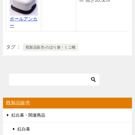
m*高さ20.5cm
ポールアンカ
ー
タグ
既製品販売-のぼり旗・ミニ幟
既製品販売
紅白幕・関連商品
紅白幕