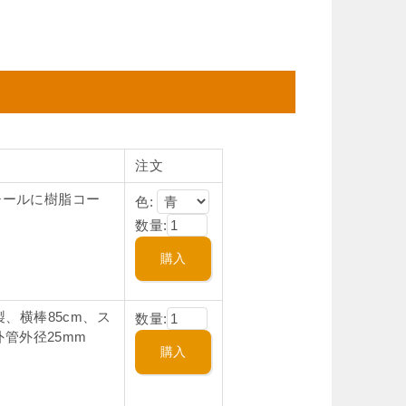
注文
チールに樹脂コー
色:
数量:
製、横棒85cm、ス
数量:
管外径25mm