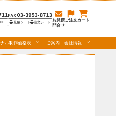
711
03-3953-8713
FAX
お見積
ご注文
カート
:00
見積シート
注文シート
問合せ
ジナル制作価格表
ご案内｜会社情報