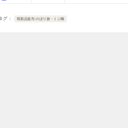
タグ
既製品販売-のぼり旗・ミニ幟