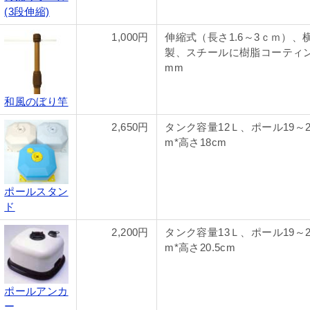
(3段伸縮)
1,000円
伸縮式（長さ1.6～3ｃｍ）、横
製、スチールに樹脂コーティン
mm
和風のぼり竿
2,650円
タンク容量12Ｌ、ポール19～2
m*高さ18cm
ポールスタン
ド
2,200円
タンク容量13Ｌ、ポール19～2
m*高さ20.5cm
ポールアンカ
ー