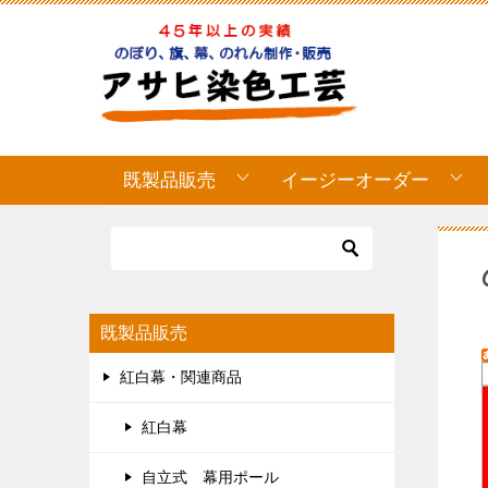
既製品販売
イージーオーダー
既製品販売
紅白幕・関連商品
紅白幕
自立式 幕用ポール