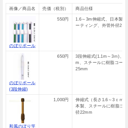
画像／商品名
売価（税別）
商品仕様
550円
1.6～3m伸縮式、日本製
ーティング、外管外径22m
のぼりポール
650円
3段伸縮式(1.1m～3ｍ)、
m、スチールに樹脂コーテ
25mm
のぼりポール
(3段伸縮)
1,000円
伸縮式（長さ1.6～3ｃｍ）
本製、スチールに樹脂コ
径22mm
和風のぼり竿