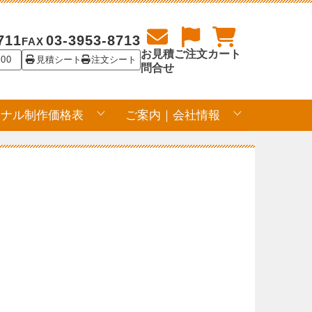
711
03-3953-8713
FAX
お見積
ご注文
カート
:00
見積シート
注文シート
問合せ
ジナル制作価格表
ご案内｜会社情報