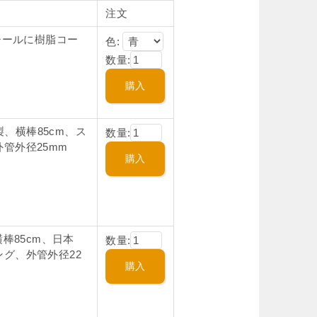
注文
チールに樹脂コー
色:
数量:
製、横棒85cm、ス
数量:
管外径25mm
棒85cm、日本
数量:
グ、外管外径22