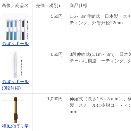
画像／商品名
売価（税別）
商品仕様
550円
1.6～3m伸縮式、日本製、ス
ティング、外管外径22mm
のぼりポール
650円
3段伸縮式(1.1m～3ｍ)、日本
チールに樹脂コーティング、外
のぼりポール
(3段伸縮)
1,000円
伸縮式（長さ1.6～3ｃｍ）、横
製、スチールに樹脂コーティン
mm
和風のぼり竿