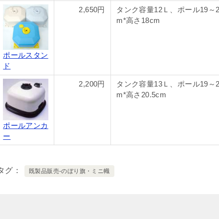
2,650円
タンク容量12Ｌ、ポール19～2
m*高さ18cm
ポールスタン
ド
2,200円
タンク容量13Ｌ、ポール19～2
m*高さ20.5cm
ポールアンカ
ー
タグ
既製品販売-のぼり旗・ミニ幟