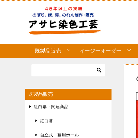
既製品販売
イージーオーダー
既製品販売
紅白幕・関連商品
紅白幕
自立式 幕用ポール