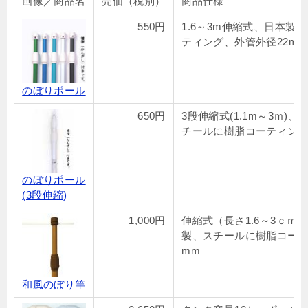
画像／商品名
売価（税別）
商品仕様
550円
1.6～3m伸縮式、日本製
ティング、外管外径22mm
のぼりポール
650円
3段伸縮式(1.1m～3ｍ)
チールに樹脂コーティング
のぼりポール
(3段伸縮)
1,000円
伸縮式（長さ1.6～3ｃｍ）
製、スチールに樹脂コーテ
mm
和風のぼり竿