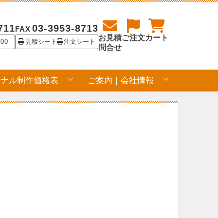
711
03-3953-8713
FAX
お見積
ご注文
カート
:00
見積シート
注文シート
問合せ
ジナル制作価格表
ご案内｜会社情報