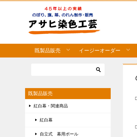
既製品販売
イージーオーダー
既製品販売
紅白幕・関連商品
紅白幕
自立式 幕用ポール