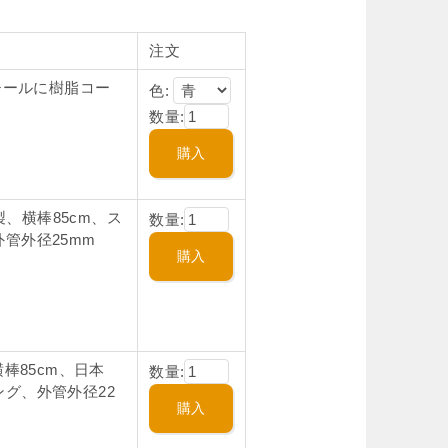
注文
チールに樹脂コー
色:
数量:
製、横棒85cm、ス
数量:
管外径25mm
棒85cm、日本
数量:
グ、外管外径22